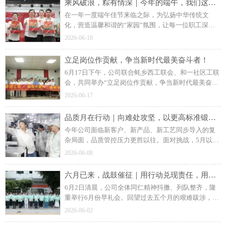
乘风破浪，粽有情深｜今年的端午，我们这样“家”倍相伴！
在一年一度端午佳节来临之际，为弘扬中华传统文
化，营造温馨和谐的“家园”氛围，让每一位职工深切
感受到公司的关怀与温暖，6月18日下午，公司隆重举
2026-06-18
办“乘风破浪，方能出粽”端午节日慰问活动。
立足岗位作贡献，争当新时代最美奋斗者！
6月17日下午，公司联合蚝乡西工联会、和一社区工联
会，共同举办“立足岗位作贡献，争当新时代最美奋斗
者”读书分享活动，把学习课堂搬进企业园区，把暖心
2026-06-17
服务送到职工身边。
品质月在行动｜向难处攻坚，以更高标准锻造品质新常态
今年公司面临新客户、新产品、新工艺同步导入的复
杂局面，品质管控压力更胜以往。面对挑战，5月以
来，江元智造全面深入开展“品质活动月”，以现场改
2026-06-08
善为突破口，层层压实责任，不断深化“人人重品质、
处处守标准”的文化氛围，推动品质管理再上新台阶。
六月已来，战鼓催征｜用行动兑现责任，用结果回应期待！
6月2日清晨，公司全体同仁精神抖擞、列队整齐，隆
重举行6月份早礼会。回望过去五个月的艰难跋涉，展
望六月订单饱满、形势向好的新局，全体同事以昂扬
2026-06-02
的斗志和坚定的信念，共同吹响了全面发力、勇创佳