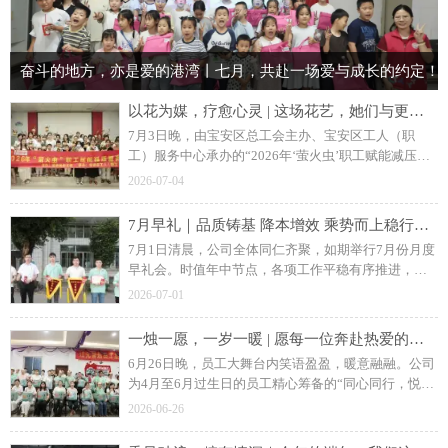
奋斗的地方，亦是爱的港湾丨七月，共赴一场爱与成长的约定！
以花为媒，疗愈心灵 | 这场花艺，她们与更好的自己温柔相遇！
7月3日晚，由宝安区总工会主办、宝安区工人（职
工）服务中心承办的“2026年‘萤火虫’职工赋能减压服
务活动”走进裕达富工业园，为江元智造、裕达富40余
2026-07-04
位员工及员工亲属带来了一场别开生面的“花艺知念·以
花识心”心理健康手作课堂。
7月早礼｜品质铸基 降本增效 乘势而上稳行致远
7月1日清晨，公司全体同仁齐聚，如期举行7月份月度
早礼会。时值年中节点，各项工作平稳有序推进，各
部门围绕生产交付、品质管控、成本管控等重点任务
2026-07-01
扎实落地。立足岗位、专注本业，全体同仁以更加饱
满的状态投入2026年下半程工作。
一烛一愿，一岁一暖 | 愿每一位奔赴热爱的你，都自带光芒！
6月26日晚，员工大舞台内笑语盈盈，暖意融融。公司
为4月至6月过生日的员工精心筹备的“同心同行，悦享
生辰”第二季度集体生日会温情启幕。
2026-06-26