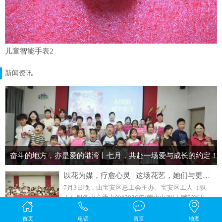
儿童智能手表2
新闻资讯
奋斗的地方，亦是爱的港湾丨七月，共赴一场爱与成长的约定！
以花为媒，疗愈心灵 | 这场花艺，她们与更好的自己温柔相遇！
7月3日晚，由宝安区总工会主办、宝安区工人（职
工）服务中心承办的“2026年‘萤火虫’职工赋能减压服
务活动”走进裕达富工业园，为江元智造、裕达富40余
2026-07-04
位员工及员工亲属带来了一场别开生面的“花艺知念·以
首页
电话
留言
地图