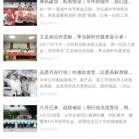
乘风破浪，粽有情深｜今年的端午，我们这样“家”倍相伴！
在一年一度端午佳节来临之际，为弘扬中华传统文
化，营造温馨和谐的“家园”氛围，让每一位职工深切
感受到公司的关怀与温暖，6月18日下午，公司隆重举
2026-06-18
办“乘风破浪，方能出粽”端午节日慰问活动。
立足岗位作贡献，争当新时代最美奋斗者！
6月17日下午，公司联合蚝乡西工联会、和一社区工联
会，共同举办“立足岗位作贡献，争当新时代最美奋斗
者”读书分享活动，把学习课堂搬进企业园区，把暖心
2026-06-17
服务送到职工身边。
品质月在行动｜向难处攻坚，以更高标准锻造品质新常态
今年公司面临新客户、新产品、新工艺同步导入的复
杂局面，品质管控压力更胜以往。面对挑战，5月以
来，江元智造全面深入开展“品质活动月”，以现场改
2026-06-08
善为突破口，层层压实责任，不断深化“人人重品质、
处处守标准”的文化氛围，推动品质管理再上新台阶。
六月已来，战鼓催征｜用行动兑现责任，用结果回应期待！
6月2日清晨，公司全体同仁精神抖擞、列队整齐，隆
重举行6月份早礼会。回望过去五个月的艰难跋涉，展
望六月订单饱满、形势向好的新局，全体同事以昂扬
2026-06-02
的斗志和坚定的信念，共同吹响了全面发力、勇创佳